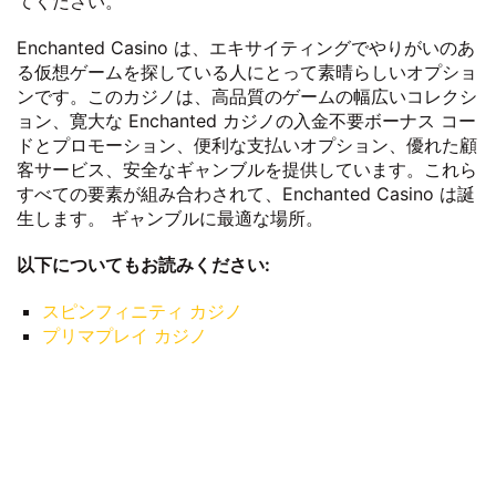
てください。
Enchanted Casino は、エキサイティングでやりがいのあ
る仮想ゲームを探している人にとって素晴らしいオプショ
ンです。このカジノは、高品質のゲームの幅広いコレクシ
ョン、寛大な Enchanted カジノの入金不要ボーナス コー
ドとプロモーション、便利な支払いオプション、優れた顧
客サービス、安全なギャンブルを提供しています。これら
すべての要素が組み合わされて、Enchanted Casino は誕
生します。 ギャンブルに最適な場所。
以下についてもお読みください:
スピンフィニティ カジノ
プリマプレイ カジノ