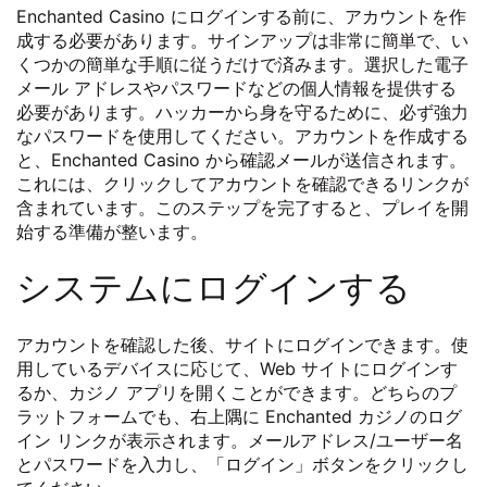
Enchanted Casino にログインする前に、アカウントを作
成する必要があります。サインアップは非常に簡単で、い
くつかの簡単な手順に従うだけで済みます。選択した電子
メール アドレスやパスワードなどの個人情報を提供する
必要があります。ハッカーから身を守るために、必ず強力
なパスワードを使用してください。アカウントを作成する
と、Enchanted Casino から確認メールが送信されます。
これには、クリックしてアカウントを確認できるリンクが
含まれています。このステップを完了すると、プレイを開
始する準備が整います。
システムにログインする
アカウントを確認した後、サイトにログインできます。使
用しているデバイスに応じて、Web サイトにログインす
るか、カジノ アプリを開くことができます。どちらのプ
ラットフォームでも、右上隅に Enchanted カジノのログ
イン リンクが表示されます。メールアドレス/ユーザー名
とパスワードを入力し、「ログイン」ボタンをクリックし