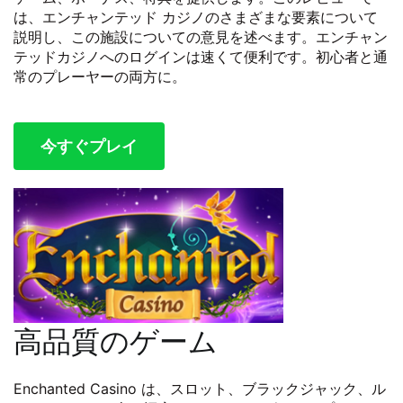
は、エンチャンテッド カジノのさまざまな要素について
説明し、この施設についての意見を述べます。エンチャン
テッドカジノへのログインは速くて便利です。初心者と通
常のプレーヤーの両方に。
今すぐプレイ
高品質のゲーム
Enchanted Casino は、スロット、ブラックジャック、ル